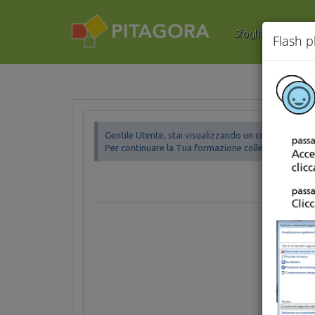
Sfoglia i corsi
Flash p
Gentile Utente, stai visualizzando un corso DEMO.
Per continuare la Tua formazione collegati
cliccan