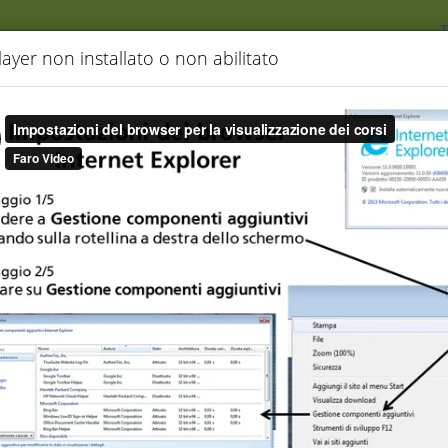
T
Listino prezzi
Crea il tuo corso
Richiedi Info
Link utili
layer non installato o non abilitato
do QUI
.