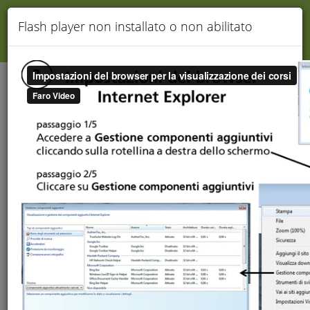
TERMINA
Flash player non installato o non abilitato
Assistenza
Gentile Utente, stai visualizzando un corso DEMO.
Per continuare la Tua formazione collegati
cliccando
QUI
.
Utilizzo e-learning utente