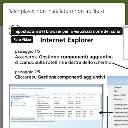
TERMINA
Flash player non installato o non abilitato
Assistenza
Gentile Utente, stai visualizzando un corso DEMO.
Per continuare la Tua formazione collegati
cliccando
QUI
.
Utilizzo e-learning utente