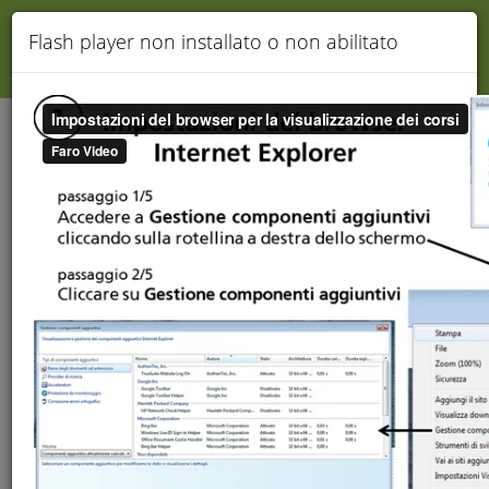
TERMINA
Flash player non installato o non abilitato
Assistenza
Gentile Utente, stai visualizzando un corso DEMO.
Per continuare la Tua formazione collegati
cliccando
QUI
.
Utilizzo e-learning utente